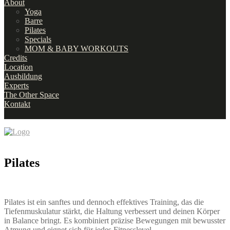
About
Yoga
Barre
Pilates
Specials
MOM & BABY WORKOUTS
Credits
Location
Ausbildung
Experts
The Other Space
Kontakt
Pilates
Pilates ist ein sanftes und dennoch effektives Training, das die
Tiefenmuskulatur stärkt, die Haltung verbessert und deinen Körper
in Balance bringt. Es kombiniert präzise Bewegungen mit bewusster
Atmung und eignet sich für jedes Fitnesslevel.