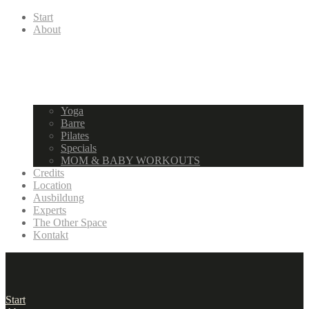
Start
About
Yoga
Barre
Pilates
Specials
MOM & BABY WORKOUTS
Credits
Location
Ausbildung
Experts
The Other Space
Kontakt
Start